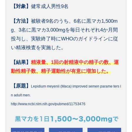
【対象】
健常成人男性9名
【方法】
被験者9名のうち、6名に黒マカ1,500m
g、3名に黒マカ3,000mgを毎日それぞれ4か月間
投与し、実験終了時にWHOのガイドラインに従
い精液検査を実施した。
【結果】
精液量、1回の射精液中の精子の数、運
動性精子数、精子運動性が有意に増加した。
【原題】
Lepidium meyenii (Maca) improved semen parame ters i
n adult men.
http://www.ncbi.nlm.nih.gov/pubmed/11753476