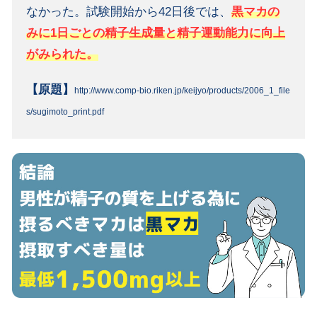
なかった。試験開始から42日後では、
黒マカの
みに1日ごとの精子生成量と精子運動能力に向上
がみられた。
【原題】
http://www.comp-bio.riken.jp/keijyo/products/2006_1_file
s/sugimoto_print.pdf