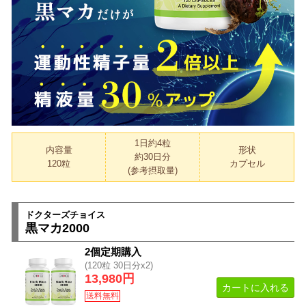
1日約4粒
内容量
形状
約30日分
120粒
カプセル
(参考摂取量)
ドクターズチョイス
黒マカ2000
2個定期購入
(120粒 30日分x2)
13,980円
カートに入れる
送料無料