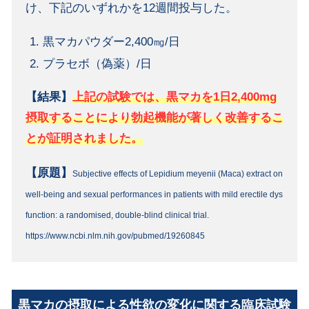
け、下記のいずれかを12週間投与した。
黒マカパウダー2,400㎎/日
プラセボ（偽薬）/日
【結果】
上記の試験では、黒マカを1日2,400mg
摂取することにより勃起機能が著しく改善するこ
とが証明されました。
【原題】
Subjective effects of Lepidium meyenii (Maca) extract on
well-being and sexual performances in patients with mild erectile dys
function: a randomised, double-blind clinical trial.
https://www.ncbi.nlm.nih.gov/pubmed/19260845
黒マカの摂取による性欲の変化に関する臨床試験