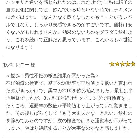
ハッキリと違いを感じられたのはこれだけです。特に精子の
量の変化に関しては、飲んでいる時といない時ではテキメン
に差が出ます。「なんとなく良くなったかも？」というレベ
ルではなく、しっかり実感できるのがすごいです。価格は安
くないかもしれませんが、効果のないものをダラダラ飲むよ
り、これを続けて正解だと思っています。これからもお世話
になります！
投稿: レニー 様
＜悩み：男性不妊の検査結果が悪かった為＞
不妊治療の検査で、精子の運動率が平均値より低いと言われ
たのがきっかけで、黒マカ2000を飲み始めました。最初は半
信半疑でしたが、3ヵ月ほど続けたタイミングで再検査をし
たところ、運動率の数値が平均値より上がっていて驚きまし
た。その後しばらくして「もう大丈夫かな」と思い、飲むの
を辞めてみたのですが、次の検査ではまた運動率が下がって
しまい、やはり継続することが大事なのかなと感じました。