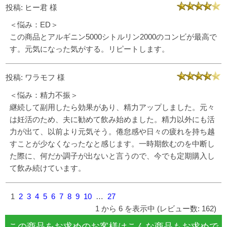
投稿: ヒー君 様
＜悩み：ED＞
この商品とアルギニン5000シトルリン2000のコンビが最高で
す。元気になった気がする。リピートします。
投稿: ワラモフ 様
＜悩み：精力不振＞
継続して副用したら効果があり、精力アップしました。元々
は妊活のため、夫に勧めて飲み始めました。精力以外にも活
力が出て、以前より元気そう。倦怠感や日々の疲れを持ち越
すことが少なくなったなと感じます。一時期飲むのを中断し
た際に、何だか調子が出ないと言うので、今でも定期購入し
て飲み続けています。
1
2
3
4
5
6
7
8
9
10
…
27
1 から 6 を表示中 (レビュー数: 162)
この商品をお求めのお客様はこんな商品もお求めで