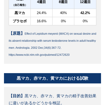
4週目
8週目
12週目
（自己報告）
黒マカ
24.4%
40%
42.2%
プラセボ
16.6%
0%
0%
【原題】
Effect of Lepidium meyenii (MACA) on sexual desire and
its absent relationship with serum testosterone levels in adult healthy
men. Andrologia. 2002 Dec;34(6):367-72.
https://www.ncbi.nlm.nih.gov/pubmed/12472620
黒マカ、赤マカ、黄マカにおける試験
【目的】
黒マカ、赤マカ、黄マカの精子改善効果
に違いがあるかどうかを検証。