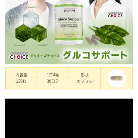
内容量
1日4粒
形状
120粒
30日分
カプセル