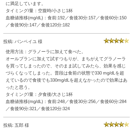
に満足しています。
タイミング/量：空腹時/小さじ1杯
血糖値推移(mg/dL)：食前:192／食後30分:157／食後60分:150
／食後90分:147／食後120分:182
投稿: バンペイユ 様
使用方法：グラノーラに加えて食べた。
オールブランに加えて試すつもりが、まちがえてグラノーラ
を買ってしまったので、そのまま試してみたら、効果を感じ
づらくなってしまった。普段は食前の状態で330 mg/dLを超
えているので食後でも330mg/dLを超えなかったので効果はあ
ったと思う。
タイミング/量：夕食後/大さじ1杯
血糖値推移(mg/dL)：食前:248／食後30分:256／食後60分:284
／食後90分:321／食後120分:324
投稿: 五郎 様