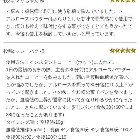
投稿: マリちゃん 様
＜悩み：糖尿病で料理に使う砂糖で悩んでいました。＞
アルロースパウダーはさらりとした甘味で罪悪感なく使用で
き、塩分も控えて味付けをする事ができてとても良かったで
す。今後も使用を検討していきたいと思っています。
投稿: マレーバク 様
使用方法：インスタントコーヒー(ホット)に入れて。
1日の最初の食事の際、主食の30分前にアルロースパウダー
を入れたコーヒーを飲みました。朝の空腹時血糖値が高いこ
とが悩みでしたが、アルロースを摂って30分後に10以上下が
っていて驚きました。その後、全粒粉の菓子パンを食べまし
たが、血糖値の上昇が通常に比べてかなりゆるやかになった
ことに、さらに驚いています。(同じパンで食後30分60分に1
38になったことがあります)
タイミング/量：空腹時/10g
血糖値推移(mg/dL)：食前:94／食後30分:82／食後60分:100／
食後90分:92／食後120分:119