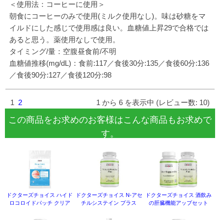
＜使用法：コーヒーに使用＞
朝食にコーヒーのみで使用(ミルク使用なし)。味は砂糖をマ
イルドにした感じで使用感は良い。血糖値上昇29で合格では
あると思う。薬使用なしで使用。
タイミング/量：空腹昼食前/不明
血糖値推移(mg/dL)：食前:117／食後30分:135／食後60分:136
／食後90分:127／食後120分:98
1
2
1 から 6 を表示中 (レビュー数: 10)
この商品をお求めのお客様はこんな商品もお求めで
す。
ドクターズチョイス ハイド
ドクターズチョイス N-アセ
ドクターズチョイス 酒飲み
ロコロイドパッチ クリア
チルシステイン プラス
の肝臓機能アップセット