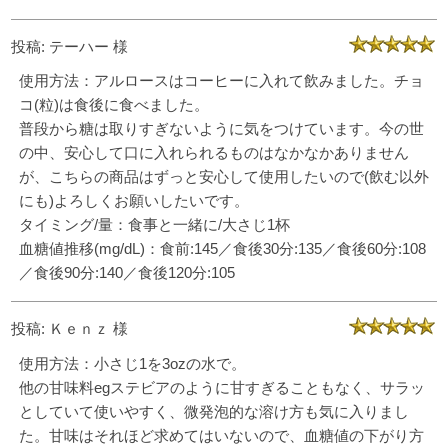
投稿: テーハー 様
使用方法：アルロースはコーヒーに入れて飲みました。チョ
コ(粒)は食後に食べました。
普段から糖は取りすぎないように気をつけています。今の世
の中、安心して口に入れられるものはなかなかありません
が、こちらの商品はずっと安心して使用したいので(飲む以外
にも)よろしくお願いしたいです。
タイミング/量：食事と一緒に/大さじ1杯
血糖値推移(mg/dL)：食前:145／食後30分:135／食後60分:108
／食後90分:140／食後120分:105
投稿: Ｋｅｎｚ 様
使用方法：小さじ1を3ozの水で。
他の甘味料egステビアのように甘すぎることもなく、サラッ
としていて使いやすく、微発泡的な溶け方も気に入りまし
た。甘味はそれほど求めてはいないので、血糖値の下がり方