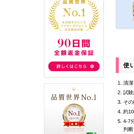
使
清潔
試験
その
約1
4-
判断