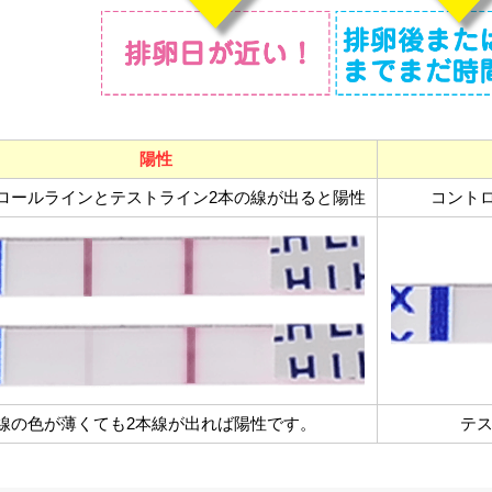
陽性
ロールラインとテストライン2本の線が出ると陽性
コント
線の色が薄くても2本線が出れば陽性です。
テ