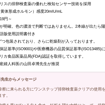
リスの排卵検査薬の優れた検知センサー技術を採用
（黄体形成ホルモン）感度20mIU/mL
119円～
が明確。色の濃淡で判断ではありません。2本線が出たら
語版使用説明書付き
ずつ包装されており、さらに乾燥剤が入っております。
保証基準(ISO9001)や医療機器の品質保証基準(ISO1348
リカ食品医薬品局(FDA)認証を取得しています。
産婦人科医の山田卓博先生が推奨
先生からメッセージ
診察に来られる方にワンステップ排卵検査薬クリアの使用
ます。