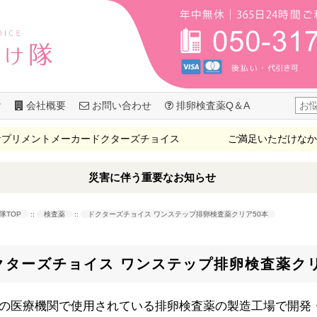
け
会社概要
お問い合わせ
排卵検査薬Q＆A
ントメーカードクターズチョイス
ご満足いただけなかったら、
災害に伴う重要なお知らせ
隊TOP
::
検査薬
::
ドクターズチョイス ワンステップ排卵検査薬クリア50本
クターズチョイス ワンステップ排卵検査薬ク
の医療機関で使用されている排卵検査薬の製造工場で開発