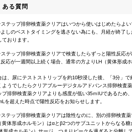
くある質問
ンステップ排卵検査薬クリアはいつから使いはじめたらよい
かよしのベストタイミングを逃さない為にも、月経が終了し
しております。
ンステップ排卵検査薬クリアで検査したらずっと陽性反応が
性反応が一週間以上続く場合、通常の方よりLH（黄体形成
合は、尿にテストストリップを約10秒浸した後、「3分」
くようでしたらクリアブルーデジタルアドバンス排卵検査
ップ排卵検査薬クリアよりも感度が低い35ｍIUであるため
U/mLを超えた時点で陽性反応をお知らせします。
ンステップ排卵検査薬クリアは陰性なのに、別の排卵検査薬
H（黄体形成ホルモン）はαとβ2つのサブユニットからなる
黄体形成ホルモン）サージ、つまりピークを過ぎると分離し