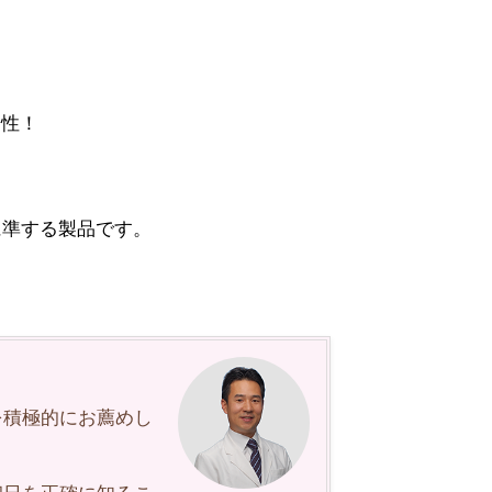
陽性！
5)に準する製品です。
を積極的にお薦めし