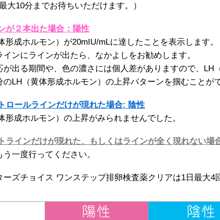
最大10分までお待ちいただけます。）
ンが２本出た場合：陽性
体形成ホルモン）が20mIU/mLに達したことを表示します。
ラインにラインが出たら、なかよしをお勧めします。
応が出る期間や、色の濃さには個人差がありますので、LH
分のLH（黄体形成ホルモン）の上昇パターンを掴むことが
トロールラインだけが現れた場合: 陰性
黄体形成ホルモン）の上昇がみられませんでした。
トラインだけが現れた、もしくはラインが全く現れない場合
もう一度行ってください。
ターズチョイス ワンステップ排卵検査薬クリアは1日最大4