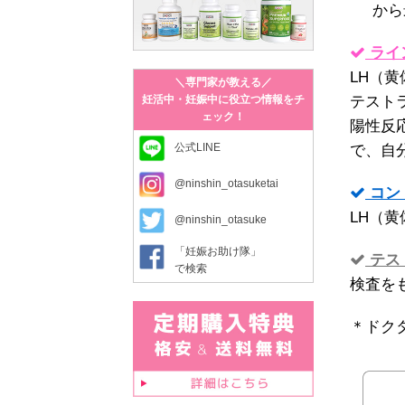
から
ライ
LH（黄
＼専門家が教える／
妊活中・妊娠中に役立つ情報をチ
テスト
ェック！
陽性反
公式LINE
で、自
@ninshin_otasuketai
コン
LH（
@ninshin_otasuke
「妊娠お助け隊」
テス
で検索
検査を
＊ドク