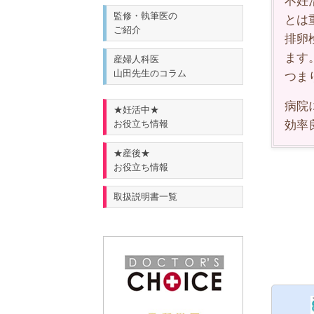
不妊
監修・執筆医の
とは
ご紹介
排卵
ます
産婦人科医
山田先生のコラム
つま
病院
★妊活中★
お役立ち情報
効率
★産後★
お役立ち情報
取扱説明書一覧