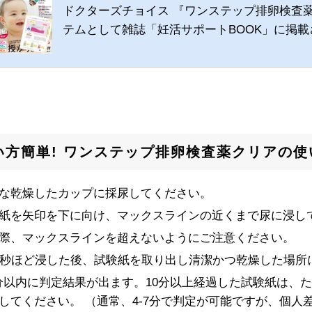
ドクターズチョイス 『ワンステップ排卵検査
テムとして雑誌「妊活サポートBOOK」に掲
い方簡単! ワンステップ排卵検査薬クリアの使
な乾燥したカップに採尿してください。
紙を矢印を下に向け、マックスラインの近くまで尿に浸し
際、マックスラインを超えないようにご注意ください。
0秒ほど浸した後、試験紙を取り出し清潔かつ乾燥した場所
7分以内に判定結果が出ます。10分以上経過した試験紙は、
してください。 （通常、4-7分で判定が可能ですが、個