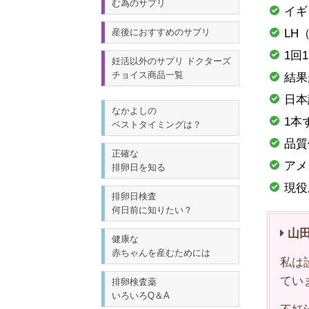
む為のサプリ
イギ
産後におすすめのサプリ
LH
1回
妊活以外のサプリ ドクターズ
チョイス商品一覧
結果
日本
なかよしの
1本
ベストタイミングは？
品質
正確な
アメ
排卵日を知る
現役
排卵日検査
何日前に知りたい？
山田
健康な
赤ちゃんを産むためには
私は
てい
排卵検査薬
いろいろQ＆A