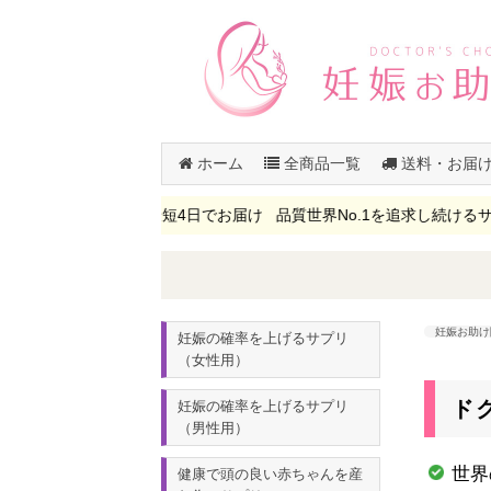
ホーム
全商品一覧
送料・お届
は送料無料 最短4日でお届け 品質世界No.1を追求し続けるサプリメ
妊娠お助け
妊娠の確率を上げるサプリ
（女性用）
ド
妊娠の確率を上げるサプリ
（男性用）
世界
健康で頭の良い赤ちゃんを産